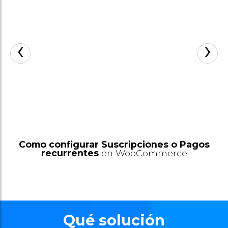
‹
›
gos
Certificado SSL: Que es y
Cómo
Funciona
Qué solución