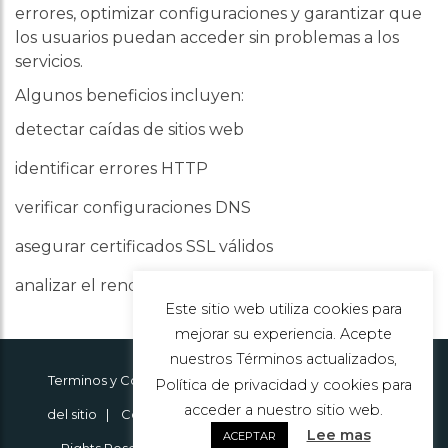
errores, optimizar configuraciones y garantizar que
los usuarios puedan acceder sin problemas a los
servicios.
Algunos beneficios incluyen:
detectar caídas de sitios web
identificar errores HTTP
verificar configuraciones DNS
asegurar certificados SSL válidos
analizar el rendimiento de servidores
Este sitio web utiliza cookies para
mejorar su experiencia. Acepte
nuestros Términos actualizados,
Terminos y Condiciones
|
Política de cookies
|
Mapa
Política de privacidad y cookies para
acceder a nuestro sitio web.
del sitio
| Copyright © 2014 - 2026 Andres Amaya - All
Lee mas
ACEPTAR