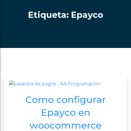
Etiqueta: Epayco
Como configurar
Epayco en
woocommerce